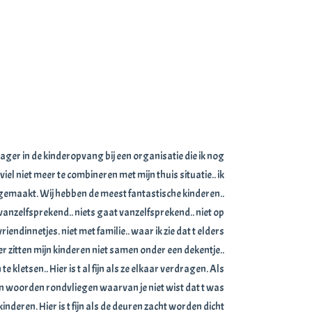
ager in de kinderopvang bij een organisatie die ik nog
l niet meer te combineren met mijn thuis situatie.. ik
emaakt. Wij hebben de meest fantastische kinderen..
s vanzelfsprekend.. niets gaat vanzelfsprekend.. niet op
vriendinnetjes. niet met familie.. waar ik zie dat t elders
Hier zitten mijn kinderen niet samen onder een dekentje..
e kletsen.. Hier is t al fijn als ze elkaar verdragen. Als
geen woorden rondvliegen waarvan je niet wist dat t was
inderen. Hier is t fijn als de deuren zacht worden dicht