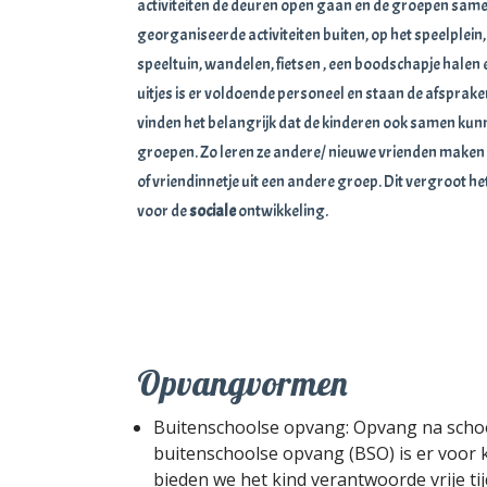
activiteiten de deuren open gaan en de groepen same
georganiseerde activiteiten buiten, op het speelplein
speeltuin, wandelen, fietsen , een boodschapje halen en
uitjes is er voldoende personeel en staan de afspraken
vinden het belangrijk dat de kinderen ook samen kun
groepen. Zo leren ze andere/ nieuwe vrienden maken 
of vriendinnetje uit een andere groep. Dit vergroot h
voor de
sociale
ontwikkeling.
Opvangvormen
Buitenschoolse opvang: Opvang na school
buitenschoolse opvang (BSO) is er voor k
bieden we het kind verantwoorde vrije ti