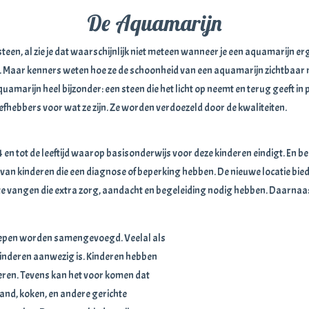
De Aquamarijn
teen, al zie je dat waarschijnlijk niet meteen wanneer je een aquamarijn erg
in. Maar kenners weten hoe ze de schoonheid van een aquamarijn zichtbaar 
uamarijn heel bijzonder: een steen die het licht op neemt en terug geeft in
fhebbers voor wat ze zijn. Ze worden verdoezeld door de kwaliteiten.
en tot de leeftijd waarop basisonderwijs voor deze kinderen eindigt. En be
van kinderen die een diagnose of beperking hebben. De nieuwe locatie bi
e vangen die extra zorg, aandacht en begeleiding nodig hebben. Daarnaast
epen worden samengevoegd. Veelal als
kinderen aanwezig is. Kinderen hebben
eren. Tevens kan het voor komen dat
 pand, koken, en andere gerichte