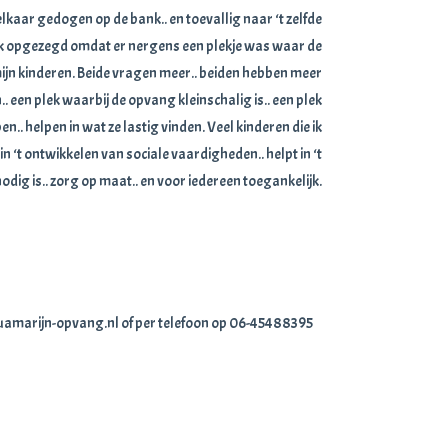
elkaar gedogen op de bank.. en toevallig naar ‘t zelfde
b ik opgezegd omdat er nergens een plekje was waar de
ijn kinderen. Beide vragen meer.. beiden hebben meer
n.. een plek waarbij de opvang kleinschalig is.. een plek
n.. helpen in wat ze lastig vinden. Veel kinderen die ik
n ‘t ontwikkelen van sociale vaardigheden.. helpt in ‘t
odig is.. zorg op maat.. en voor iedereen toegankelijk.
quamarijn-opvang.nl of per telefoon op 06-45488395