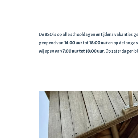
De BSO is op alle schooldagen en tijdens vakanties g
geopend van
14:00
uur
tot
18:00 uur
en op de lange
wij open van
7:00 uur tot 18:00 uur
. Op zaterdagen b