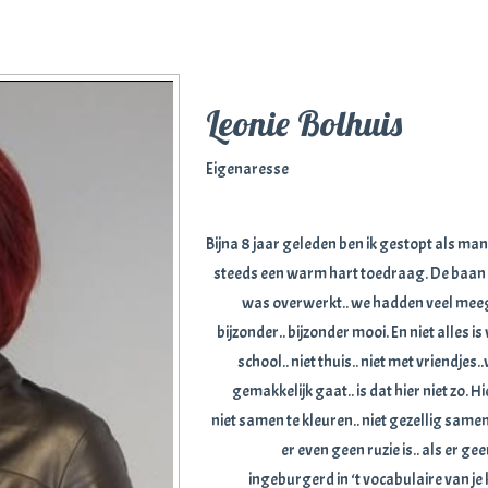
Leonie Bolhuis
Eigenaresse
Bijna 8 jaar geleden ben ik gestopt als man
steeds een warm hart toedraag. De baan vie
was overwerkt.. we hadden veel meeg
bijzonder.. bijzonder mooi. En niet alles i
school.. niet thuis.. niet met vriendjes..
gemakkelijk gaat.. is dat hier niet zo. 
niet samen te kleuren.. niet gezellig samen t
er even geen ruzie is.. als er 
ingeburgerd in ‘t vocabulaire van je k