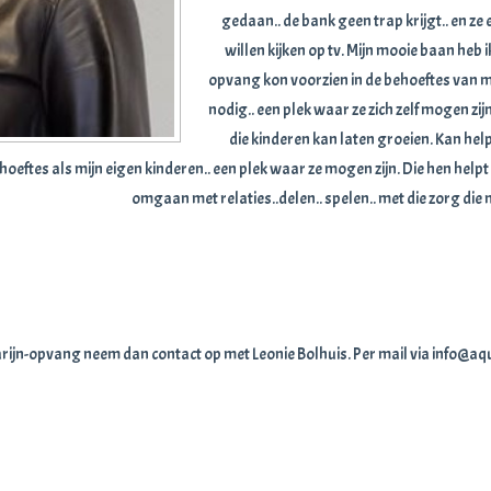
gedaan.. de bank geen trap krijgt.. en ze 
willen kijken op tv. Mijn mooie baan he
opvang kon voorzien in de behoeftes van m
nodig.. een plek waar ze zich zelf mogen zij
die kinderen kan laten groeien. Kan helpe
ftes als mijn eigen kinderen.. een plek waar ze mogen zijn. Die hen helpt i
omgaan met relaties..delen.. spelen.. met die zorg die n
ijn-opvang neem dan contact op met Leonie Bolhuis. Per mail via info@a