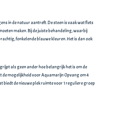
ens in de natuur aantreft. De steen is vaak wat flets
moeten maken. Bij de juiste behandeling, waarbij
 prachtig, fonkelende blauwe kleuren. Het is dan ook
grijpt als geen ander hoe belangrijk het is om de
edt de mogelijkheid voor Aquamarijn Opvang om 4
 biedt de nieuwe plek ruimte voor 1 reguliere groep