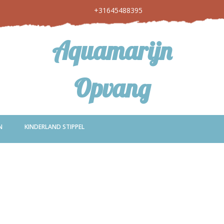
+31645488395
Aquamarijn
Opvang
N
KINDERLAND STIPPEL