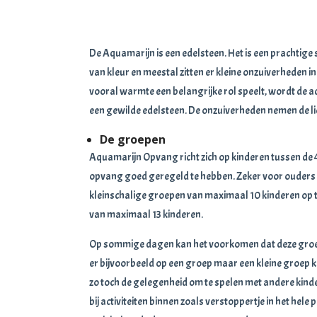
De Aquamarijn is een edelsteen. Het is een prachtige s
van kleur en meestal zitten er kleine onzuiverheden 
vooral warmte een belangrijke rol speelt, wordt de aq
een gewilde edelsteen. De onzuiverheden nemen de lie
De groepen
Aquamarijn Opvang richt zich op kinderen tussen de 4 
opvang goed geregeld te hebben. Zeker voor ouders 
kleinschalige groepen van maximaal 10 kinderen op t
van maximaal 13 kinderen.
Op sommige dagen kan het voorkomen dat deze gro
er bijvoorbeeld op een groep maar een kleine groep 
zo toch de gelegenheid om te spelen met andere kind
bij activiteiten binnen zoals verstoppertje in het hele