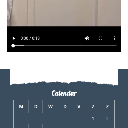
Calendar
M
D
W
D
V
Z
Z
1
2